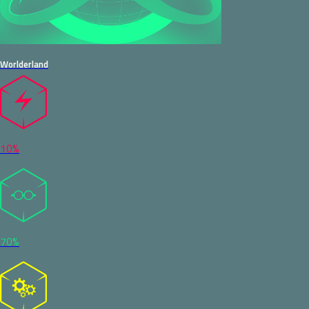
Worlderland
10%
70%