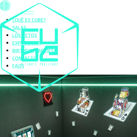
¿QUÉ ES CUBE?
SALAS
LOS RETOS
EXPERIENCIA
BIRTHDAY PARTIES
CONTACTO
FAQS