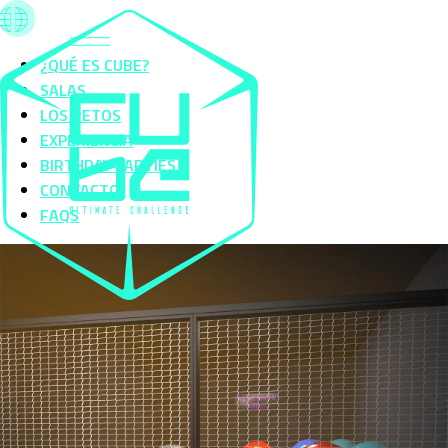
¿QUÉ ES CUBE?
SALAS
LOS RETOS
EXPERIENCIA
BIRTHDAY PARTIES
CONTACTO
FAQS