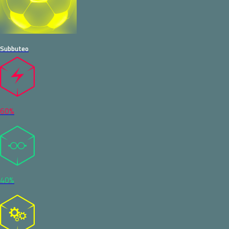
Subbuteo
60%
40%