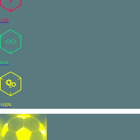
20%
60%
100%