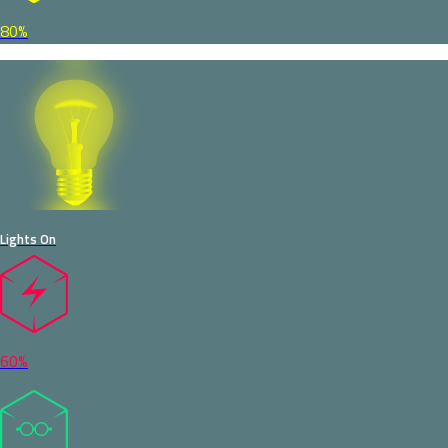
80%
Lights On
60%