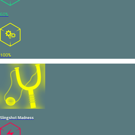
60%
100%
Slingshot Madness