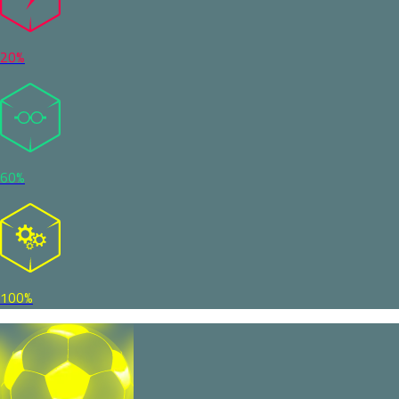
20%
60%
100%