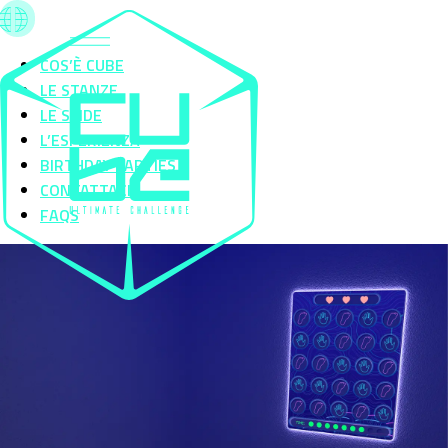
COS’È CUBE
LE STANZE
LE SFIDE
L’ESPERIENZA
BIRTHDAY PARTIES
CONTATTACI
FAQS