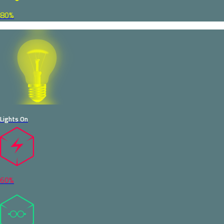
80%
Lights On
60%