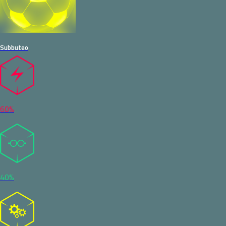
Subbuteo
60%
40%