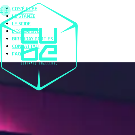
COS’È CUBE
LE STANZE
LE SFIDE
L’ESPERIENZA
BIRTHDAY PARTIES
CONTATTACI
FAQS